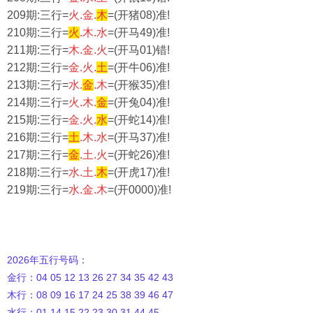
209期:三行=
火.金.
木
=(开猪08)准!
210期:三行=
火
.木.水
=(开马49)准!
211期:三行=
木.金.火
=(开马01)错!
212期:三行=
金.火.
土
=(开牛06)准!
213期:三行=
水.
金
.木
=(开猴35)准!
214期:三行=
火.木.
金
=(开兔04)准!
215期:三行=
金.火.
水
=(开蛇14)准!
216期:三行=
土
.木.水
=(开马37)准!
217期:三行=
金
.土.火
=(开蛇26)准!
218期:三行=
水.土.
木
=(开虎17)准!
219期:三行=
水.金.木
=(开0000)准!
2026年五行号码：
金行：04 05 12 13 26 27 34 35 42 43
木行：08 09 16 17 24 25 38 39 46 47
水行：01 14 15 22 23 30 31 44 45