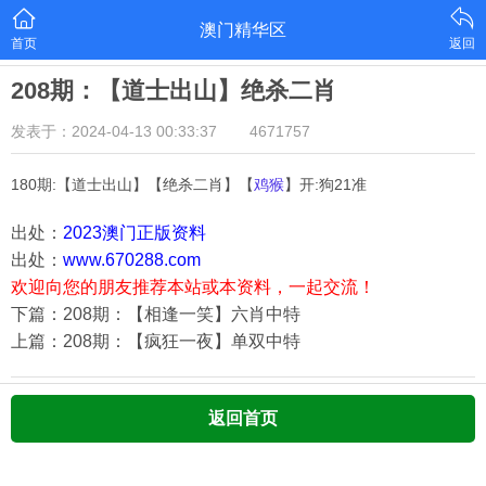
澳门精华区
首页
返回
208期：【道士出山】绝杀二肖
发表于：2024-04-13 00:33:37
4671757
180期:【道士出山】【绝杀二肖】【
鸡猴
】开:狗21准
出处：
2023澳门正版资料
出处：
www.670288.com
欢迎向您的朋友推荐本站或本资料，一起交流！
下篇：208期：【相逢一笑】六肖中特
上篇：208期：【疯狂一夜】单双中特
返回首页