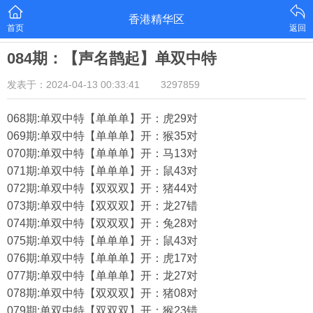
香港精华区
首页
返回
084期：【声名鹊起】单双中特
发表于：2024-04-13 00:33:41
3297859
068期:单双中特【单单单
】开：虎29对
069期:单双中特【单单单
】开：猴35对
070期:单双中特【单单单
】开：马13对
071期:单双中特【单单单
】开：鼠43对
072期:单双中特【双双双
】开：猪44对
073期:单双中特【双双双
】开：龙27错
074期:单双中特【双双双
】开：兔28对
075期:单双中特【
单单单
】开：鼠43对
076期:单双中特【单单单
】开：虎17对
077期:单双中特【单单单
】开：龙27对
078期:单双中特【
双双双
】开：猪08对
079期:单双中特【双双双
】开：猴23错