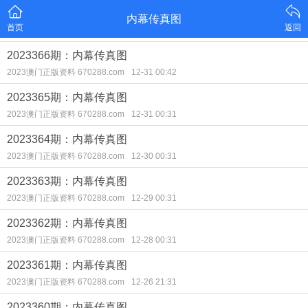
内幕传真图
首页
返回
2023366期：内幕传真图
2023澳门正版资料 670288.com
12-31 00:42
2023365期：内幕传真图
2023澳门正版资料 670288.com
12-31 00:31
2023364期：内幕传真图
2023澳门正版资料 670288.com
12-30 00:31
2023363期：内幕传真图
2023澳门正版资料 670288.com
12-29 00:31
2023362期：内幕传真图
2023澳门正版资料 670288.com
12-28 00:31
2023361期：内幕传真图
2023澳门正版资料 670288.com
12-26 21:31
2023360期：内幕传真图