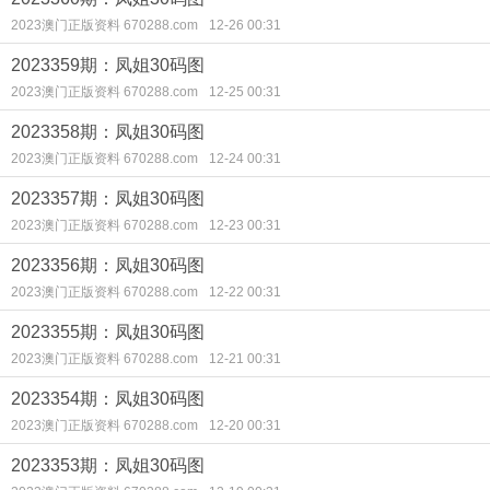
2023澳门正版资料 670288.com
12-26 00:31
2023359期：凤姐30码图
2023澳门正版资料 670288.com
12-25 00:31
2023358期：凤姐30码图
2023澳门正版资料 670288.com
12-24 00:31
2023357期：凤姐30码图
2023澳门正版资料 670288.com
12-23 00:31
2023356期：凤姐30码图
2023澳门正版资料 670288.com
12-22 00:31
2023355期：凤姐30码图
2023澳门正版资料 670288.com
12-21 00:31
2023354期：凤姐30码图
2023澳门正版资料 670288.com
12-20 00:31
2023353期：凤姐30码图