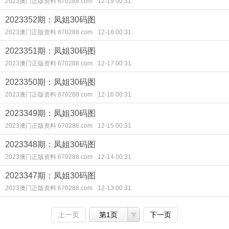
2023澳门正版资料 670288.com
12-19 00:31
2023352期：凤姐30码图
2023澳门正版资料 670288.com
12-18 00:31
2023351期：凤姐30码图
2023澳门正版资料 670288.com
12-17 00:31
2023350期：凤姐30码图
2023澳门正版资料 670288.com
12-16 00:31
2023349期：凤姐30码图
2023澳门正版资料 670288.com
12-15 00:31
2023348期：凤姐30码图
2023澳门正版资料 670288.com
12-14 00:31
2023347期：凤姐30码图
2023澳门正版资料 670288.com
12-13 00:31
上一页
第1页
下一页