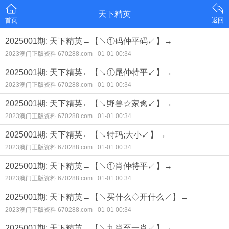
天下精英
首页
返回
2025001期: 天下精英←【↘①码仲平码↙】→
2023澳门正版资料 670288.com
01-01 00:34
2025001期: 天下精英←【↘①尾仲特平↙】→
2023澳门正版资料 670288.com
01-01 00:34
2025001期: 天下精英←【↘野兽☆家禽↙】→
2023澳门正版资料 670288.com
01-01 00:34
2025001期: 天下精英←【↘特玛;大小↙】→
2023澳门正版资料 670288.com
01-01 00:34
2025001期: 天下精英←【↘①肖仲特平↙】→
2023澳门正版资料 670288.com
01-01 00:34
2025001期: 天下精英←【↘买什么◇开什么↙】→
2023澳门正版资料 670288.com
01-01 00:34
2025001期: 天下精英←【↘九肖至一肖↙】→