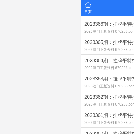
首页
2023366期：挂牌平特
2023澳门正版资料 670288.co
2023365期：挂牌平特
2023澳门正版资料 670288.co
2023364期：挂牌平特
2023澳门正版资料 670288.co
2023363期：挂牌平特
2023澳门正版资料 670288.co
2023362期：挂牌平特
2023澳门正版资料 670288.co
2023361期：挂牌平特
2023澳门正版资料 670288.co
2023360期：挂牌平特