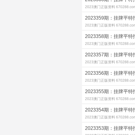
2023澳门正版资料 670288.co
2023359期：挂牌平特
2023澳门正版资料 670288.co
2023358期：挂牌平特
2023澳门正版资料 670288.co
2023357期：挂牌平特
2023澳门正版资料 670288.co
2023356期：挂牌平特
2023澳门正版资料 670288.co
2023355期：挂牌平特
2023澳门正版资料 670288.co
2023354期：挂牌平特
2023澳门正版资料 670288.co
2023353期：挂牌平特