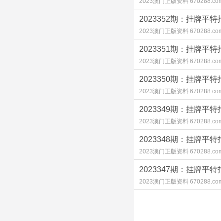
2023澳门正版资料 670288.co
2023352期：挂牌平特
2023澳门正版资料 670288.co
2023351期：挂牌平特
2023澳门正版资料 670288.co
2023350期：挂牌平特
2023澳门正版资料 670288.co
2023349期：挂牌平特
2023澳门正版资料 670288.co
2023348期：挂牌平特
2023澳门正版资料 670288.co
2023347期：挂牌平特
2023澳门正版资料 670288.co