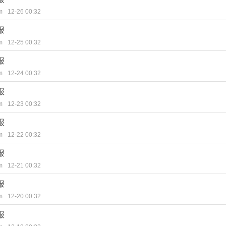
m
12-26 00:32
报
m
12-25 00:32
报
m
12-24 00:32
报
m
12-23 00:32
报
m
12-22 00:32
报
m
12-21 00:32
报
m
12-20 00:32
报