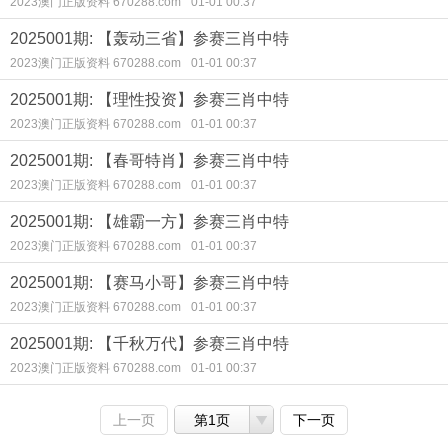
2023澳门正版资料 670288.com
01-01 00:37
2025001期: 【轰动三省】参赛三肖中特
2023澳门正版资料 670288.com
01-01 00:37
2025001期: 【理性投资】参赛三肖中特
2023澳门正版资料 670288.com
01-01 00:37
2025001期: 【春哥特肖】参赛三肖中特
2023澳门正版资料 670288.com
01-01 00:37
2025001期: 【雄霸一方】参赛三肖中特
2023澳门正版资料 670288.com
01-01 00:37
2025001期: 【赛马小哥】参赛三肖中特
2023澳门正版资料 670288.com
01-01 00:37
2025001期: 【千秋万代】参赛三肖中特
2023澳门正版资料 670288.com
01-01 00:37
上一页
第1页
下一页