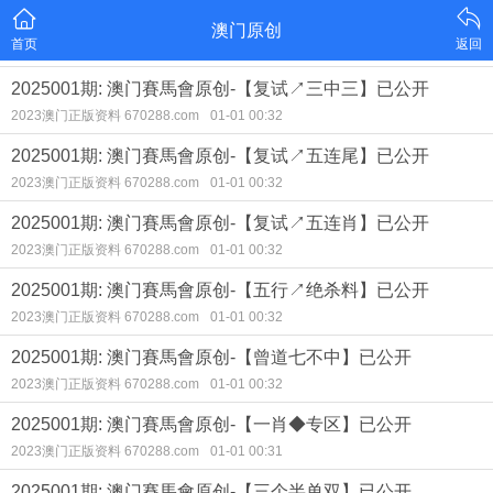
澳门原创
首页
返回
2025001期: 澳门賽馬會原创-【复试↗三中三】已公开
2023澳门正版资料 670288.com
01-01 00:32
2025001期: 澳门賽馬會原创-【复试↗五连尾】已公开
2023澳门正版资料 670288.com
01-01 00:32
2025001期: 澳门賽馬會原创-【复试↗五连肖】已公开
2023澳门正版资料 670288.com
01-01 00:32
2025001期: 澳门賽馬會原创-【五行↗绝杀料】已公开
2023澳门正版资料 670288.com
01-01 00:32
2025001期: 澳门賽馬會原创-【曾道七不中】已公开
2023澳门正版资料 670288.com
01-01 00:32
2025001期: 澳门賽馬會原创-【一肖◆专区】已公开
2023澳门正版资料 670288.com
01-01 00:31
2025001期: 澳门賽馬會原创-【三个半单双】已公开