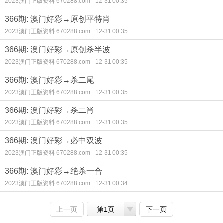
2023澳门正版资料 670288.com
12-31 00:35
366期: 澳门好彩→原创平特肖
2023澳门正版资料 670288.com
12-31 00:35
366期: 澳门好彩→原创杀半波
2023澳门正版资料 670288.com
12-31 00:35
366期: 澳门好彩→杀二尾
2023澳门正版资料 670288.com
12-31 00:35
366期: 澳门好彩→杀二肖
2023澳门正版资料 670288.com
12-31 00:35
366期: 澳门好彩→必中双波
2023澳门正版资料 670288.com
12-31 00:35
366期: 澳门好彩→绝杀一合
2023澳门正版资料 670288.com
12-31 00:34
上一页
第1页
下一页