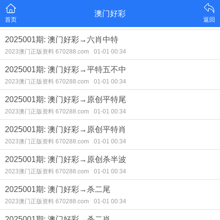
澳门好彩
首页
返回
2025001期: 澳门好彩→六肖中特
2023澳门正版资料 670288.com
01-01 00:34
2025001期: 澳门好彩→平特五不中
2023澳门正版资料 670288.com
01-01 00:34
2025001期: 澳门好彩→原创平特尾
2023澳门正版资料 670288.com
01-01 00:34
2025001期: 澳门好彩→原创平特肖
2023澳门正版资料 670288.com
01-01 00:34
2025001期: 澳门好彩→原创杀半波
2023澳门正版资料 670288.com
01-01 00:34
2025001期: 澳门好彩→杀二尾
2023澳门正版资料 670288.com
01-01 00:34
2025001期: 澳门好彩→杀二肖