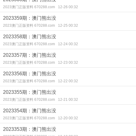
2023澳门正版资料 670288.com
12-26 00:32
2023359期：澳门熊出没
2023澳门正版资料 670288.com
12-25 00:32
2023358期：澳门熊出没
2023澳门正版资料 670288.com
12-24 00:32
2023357期：澳门熊出没
2023澳门正版资料 670288.com
12-23 00:32
2023356期：澳门熊出没
2023澳门正版资料 670288.com
12-22 00:32
2023355期：澳门熊出没
2023澳门正版资料 670288.com
12-21 00:32
2023354期：澳门熊出没
2023澳门正版资料 670288.com
12-20 00:32
2023353期：澳门熊出没