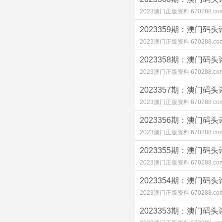
2023澳门正版资料 670288.co
2023359期：澳门码头
2023澳门正版资料 670288.co
2023358期：澳门码头
2023澳门正版资料 670288.co
2023357期：澳门码头
2023澳门正版资料 670288.co
2023356期：澳门码头
2023澳门正版资料 670288.co
2023355期：澳门码头
2023澳门正版资料 670288.co
2023354期：澳门码头
2023澳门正版资料 670288.co
2023353期：澳门码头