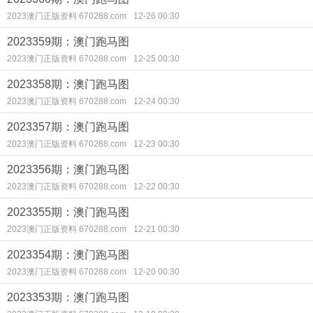
2023澳门正版资料 670288.com
12-26 00:30
2023359期：澳门跑马图
2023澳门正版资料 670288.com
12-25 00:30
2023358期：澳门跑马图
2023澳门正版资料 670288.com
12-24 00:30
2023357期：澳门跑马图
2023澳门正版资料 670288.com
12-23 00:30
2023356期：澳门跑马图
2023澳门正版资料 670288.com
12-22 00:30
2023355期：澳门跑马图
2023澳门正版资料 670288.com
12-21 00:30
2023354期：澳门跑马图
2023澳门正版资料 670288.com
12-20 00:30
2023353期：澳门跑马图