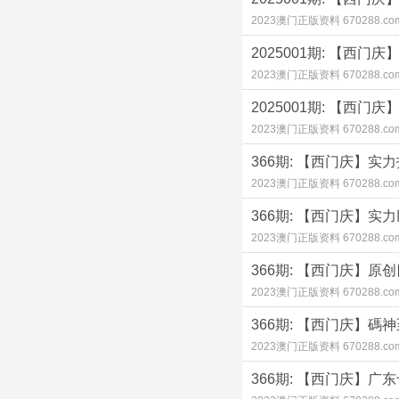
2023澳门正版资料 670288.co
2025001期: 【西
2023澳门正版资料 670288.co
2025001期: 【西
2023澳门正版资料 670288.co
366期: 【西门庆】实
2023澳门正版资料 670288.co
366期: 【西门庆】实
2023澳门正版资料 670288.co
366期: 【西门庆】原
2023澳门正版资料 670288.co
366期: 【西门庆】碼
2023澳门正版资料 670288.co
366期: 【西门庆】广