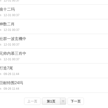
m
12-31 00:37
匹狼十二玛
m
12-31 00:37
葛神数二肖
m
12-31 00:37
泽社群一波玄機中
m
12-31 00:37
蓬元帅内慕三肖中
m
12-31 00:37
力打造7尾
m
09-26 11:44
力巨献特围24玛
m
09-26 11:44
上一页
第1页
下一页