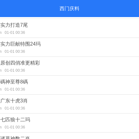
西门庆料
庆】实力打造7尾
m
01-01 00:36
庆】实力巨献特围24玛
m
01-01 00:36
门庆】原创四俏准更精彩
m
01-01 00:36
庆】碼神至尊8碼
m
01-01 00:36
庆】广东十虎3肖
m
01-01 00:36
庆】七匹狼十二玛
m
01-01 00:36
庆】诸葛神数二肖