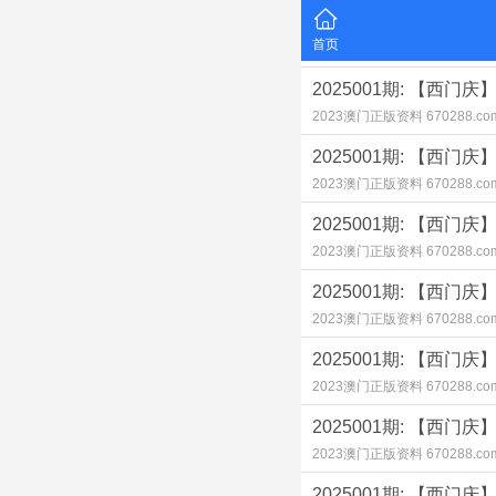
首页
2025001期: 【西门
2023澳门正版资料 670288.co
2025001期: 【西门
2023澳门正版资料 670288.co
2025001期: 【西
2023澳门正版资料 670288.co
2025001期: 【西门
2023澳门正版资料 670288.co
2025001期: 【西门
2023澳门正版资料 670288.co
2025001期: 【西门
2023澳门正版资料 670288.co
2025001期: 【西门