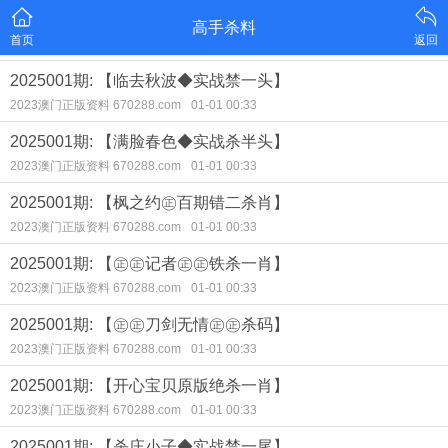
高手杀料
首页
返回
2025001期: 【临去秋波◆实战禁一头】
2023澳门正版资料 670288.com
01-01 00:33
2025001期: 【满脸春色◆实战杀半头】
2023澳门正版资料 670288.com
01-01 00:33
2025001期: 【枫之约㊣百期错二杀肖】
2023澳门正版资料 670288.com
01-01 00:33
2025001期: 【㊣㊣记者㊣㊣铁杀一肖】
2023澳门正版资料 670288.com
01-01 00:33
2025001期: 【㊣㊣刀剑无情㊣㊣杀码】
2023澳门正版资料 670288.com
01-01 00:33
2025001期: 【开心宝贝原版绝杀一肖】
2023澳门正版资料 670288.com
01-01 00:33
2025001期: 【杀庄小子◆实战禁一尾】